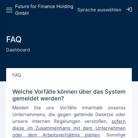
Future for Finance Holding
Sprache auswählen
GmbH
FAQ
Dashboard
FAQ
Welche Vorfälle können über das System
gemeldet werden?
Melden Sie uns Vorfälle innerhalb unseres
Unternehmens, die gegen geltende Gesetze oder
unsere internen Regelungen verstoßen,
sofern
diese im Zusammenhang mit dem Unternehmen
oder dem Arbeitsverhältnis stehen
. Sonstige